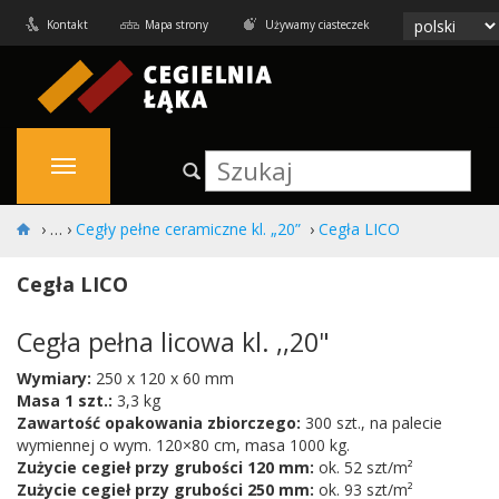
Kontakt
Mapa strony
Używamy ciasteczek
›
Cegły pełne ceramiczne kl. „20”
›
Cegła LICO
Cegła LICO
Cegła pełna licowa kl. ,,20"
Wymiary:
250 x 120 x 60 mm
Masa 1 szt.:
3,3 kg
Zawartość opakowania zbiorczego:
300 szt., na palecie
wymiennej o wym. 120×80 cm, masa 1000 kg.
Zużycie cegieł przy grubości 120 mm:
ok. 52 szt/m²
Zużycie cegieł przy grubości 250 mm:
ok. 93 szt/m²