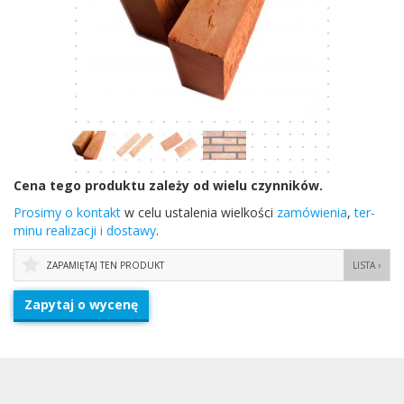
Cena tego pro­duktu zależy od wielu czynników.
Prosimy o kon­takt
w celu ustal­e­nia wielkości
zamówienia
,
ter­
minu real­iza­cji i dostawy
.
ZAPAMIĘTAJ TEN PRODUKT
LISTA ›
Zapytaj o wycenę