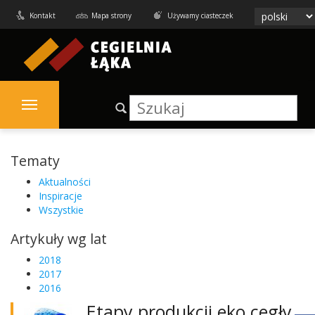
Kontakt
Mapa strony
Używamy ciasteczek
Tematy
Aktualności
Inspiracje
Wszystkie
Artykuły wg lat
2018
2017
2016
Etapy produkcji eko cegły