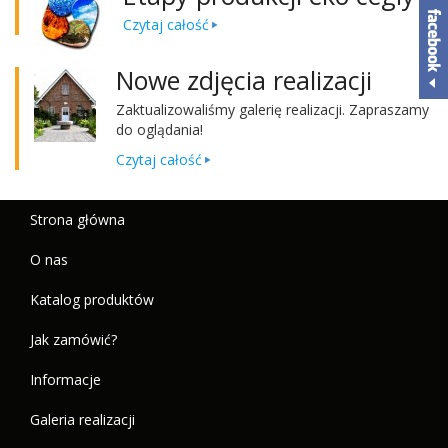
Czytaj całość
Nowe zdjęcia realizacji
Zak­tu­al­i­zowal­iśmy galerię real­iza­cji. Zapraszamy
do oglądania!
Czytaj całość
Strona główna
O nas
Katalog produktów
Jak zamówić?
Informacje
Galeria realizacji