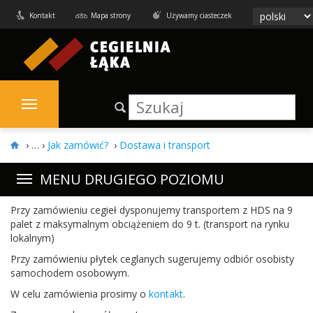
Kontakt
Mapa strony
Używamy ciasteczek
›
Jak zamówić?
›
Dostawa i transport
MENU DRUGIEGO POZIOMU
Przy zamówie­niu cegieł dys­ponu­jemy trans­portem z
HDS
na
9
palet z maksy­mal­nym obciąże­niem do
9
t. (trans­port na rynku
lokalnym)
Przy zamówie­niu płytek ceglanych sugeru­jemy odbiór oso­bisty
samo­cho­dem osobowym.
W celu zamówienia prosimy o
kon­takt
.