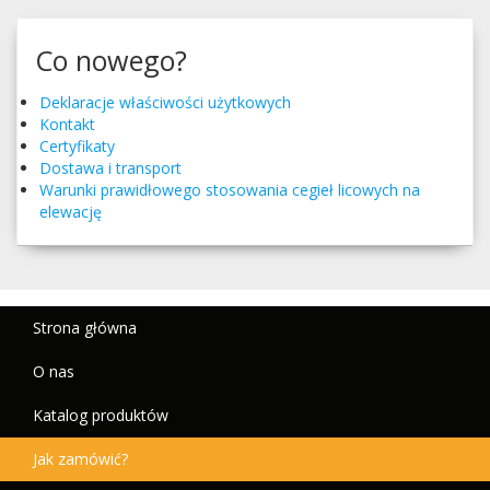
Co nowego?
Deklaracje właściwości użytkowych
Kontakt
Certyfikaty
Dostawa i transport
Warunki praw­idłowego stosowa­nia cegieł licowych na
elewację
Strona główna
O nas
Katalog produktów
Jak zamówić?