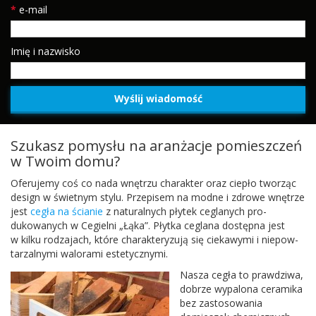
*
e-mail
Imię i nazwisko
Szukasz pomysłu na aranżacje pomieszczeń
w Twoim domu?
Ofer­u­jemy coś co nada wnętrzu charak­ter oraz ciepło tworząc
design w świet­nym stylu. Przepisem na modne i zdrowe wnętrze
jest
cegła na ścianie
z nat­u­ral­nych płytek ceglanych pro­
dukowanych w Cegielni „Łąka”. Płytka ceglana dostępna jest
w kilku rodza­jach, które charak­teryzują się ciekawymi i niepow­
tarzal­nymi walo­rami estetycznymi.
Nasza cegła to prawdziwa,
dobrze wypalona ceramika
bez zas­tosowa­nia