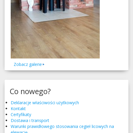
Zobacz galerie
Co nowego?
Deklaracje właściwości użytkowych
Kontakt
Certyfikaty
Dostawa i transport
Warunki praw­idłowego stosowa­nia cegieł licowych na
elewację