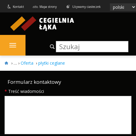
Kontakt
Mapa strony
Używamy ciasteczek
›
Oferta
›
płytki ceglane
Formularz kontaktowy
*
Treść wiadomości