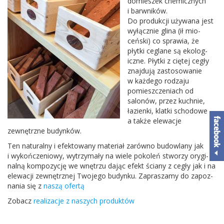
domieszek chemicznych
i bar­wników.
Do pro­dukcji uży­wana jest
wyłącznie glina (ił mio­
ceński) co sprawia, że
płytki ceglane są eko­log­
iczne. Płytki z ciętej cegły
zna­j­dują zas­tosowanie
w każdego rodzaju
pomieszczeni­ach od
salonów, przez kuch­nie,
łazienki, klatki schodowe
a także elewacje
zewnętrzne budynków.
Ten nat­u­ralny i efek­towany mate­riał zarówno budowlany jak
i wykończeniowy, wytrzy­mały na wiele pokoleń stworzy ory­gi­
nalną kom­pozy­cję we wnętrzu dając efekt ściany z cegły jak i na
elewacji zewnętrznej Two­jego budynku. Zapraszamy do zapoz­
na­nia się z
naszą ofertą
Zobacz
real­iza­cje z naszych produktów